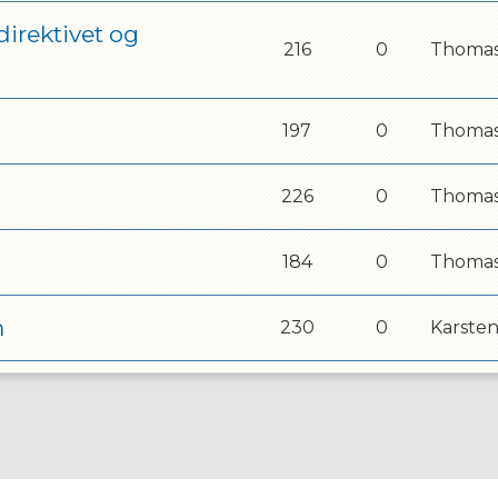
irektivet og
216
0
Thoma
197
0
Thoma
226
0
Thoma
184
0
Thoma
m
230
0
Karsten