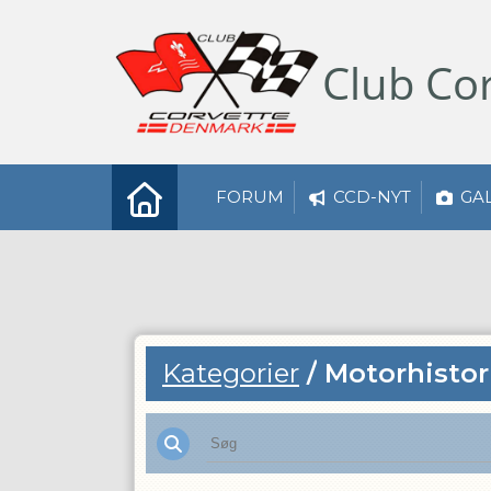
Club
Cor
FORUM
CCD-NYT
GA
Kategorier
/
Motorhisto