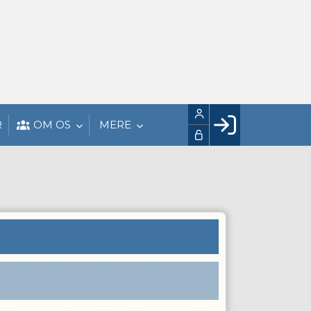
R
OM OS
MERE
Facebook login
Husk mig
Glemt password
Opret profil
LOG IND