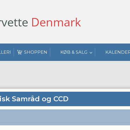
vette
Denmark
LLERI
SHOPPEN
KØB & SALG
KALENDE
risk Samråd og CCD