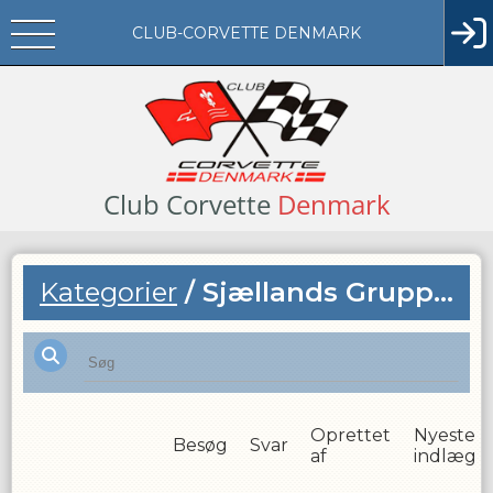
CLUB-CORVETTE DENMARK
Club
Corvette
Denmark
Kategorier
/
Sjællands Gruppen - seneste nyt
Oprettet
Nyeste
Besøg
Svar
af
indlæg