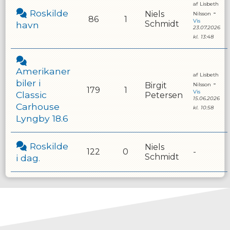
af
Lisbeth
Roskilde
-
Niels
Nilsson
86
1
Vis
Schmidt
havn
23.07.2026
kl.
13:48
Amerikaner
af
Lisbeth
biler i
-
Birgit
Nilsson
179
1
Vis
Classic
Petersen
15.06.2026
Carhouse
kl.
10:58
Lyngby 18.6
Roskilde
Niels
122
0
-
Schmidt
i dag.