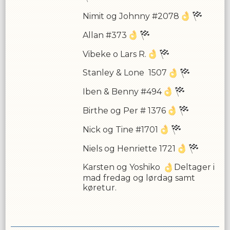
Nimit og Johnny #2078
Allan #373
Vibeke o Lars R.
Stanley & Lone 1507
Iben & Benny #494
Birthe og Per # 1376
Nick og Tine #1701
Niels og Henriette 1721
Karsten og Yoshiko
Deltager i
mad fredag og lørdag samt
køretur.