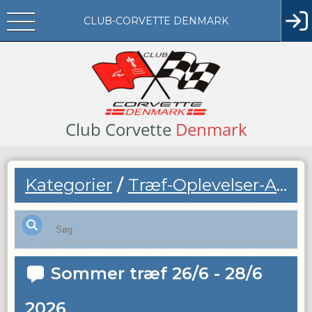
CLUB-CORVETTE DENMARK
Club
Corvette
Denmark
Kategorier
/
Træf-Oplevelser-Arrangementer
Sommer træf 26/6 - 28/6
2026