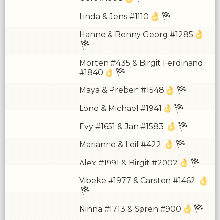
Linda & Jens #1110
Hanne & Benny Georg #1285
Morten #435 & Birgit Ferdinand
#1840
Maya & Preben #1548
Lone & Michael #1941
Evy #1651 & Jan #1583
Marianne & Leif #422
Alex #1991 & Birgit #2002
Vibeke #1977 & Carsten #1462
Ninna #1713 & Søren #900