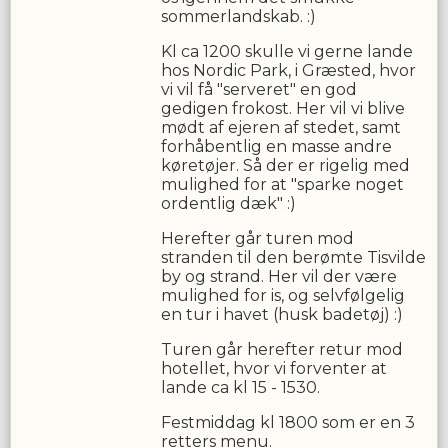
sommerlandskab. :)
Kl ca 1200 skulle vi gerne lande
hos Nordic Park, i Græsted, hvor
vi vil få "serveret" en god
gedigen frokost. Her vil vi blive
mødt af ejeren af stedet, samt
forhåbentlig en masse andre
køretøjer. Så der er rigelig med
mulighed for at "sparke noget
ordentlig dæk" :)
Herefter går turen mod
stranden til den berømte Tisvilde
by og strand. Her vil der være
mulighed for is, og selvfølgelig
en tur i havet (husk badetøj) :)
Turen går herefter retur mod
hotellet, hvor vi forventer at
lande ca kl 15 - 1530.
Festmiddag kl 1800 som er en 3
retters menu.