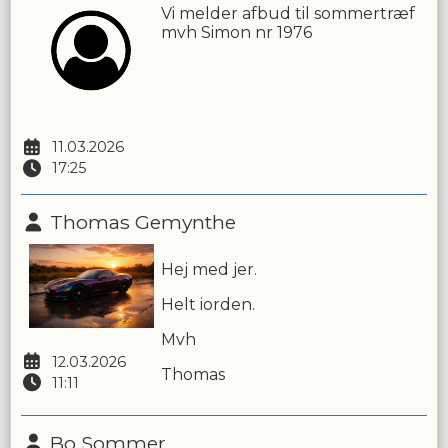
Vi melder afbud til sommertræf
mvh Simon nr 1976
11.03.2026
17:25
Thomas Gemynthe
Hej med jer.
Helt iorden.
Mvh
12.03.2026
Thomas
11:11
Bo Sommer