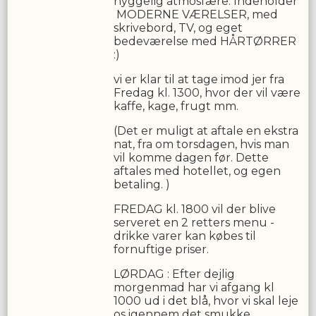
hyggelig atmosfære. Indeholder
MODERNE VÆRELSER, med
skrivebord, TV, og eget
bedeværelse med HÅRTØRRER
:)
vi er klar til at tage imod jer fra
Fredag kl. 1300, hvor der vil være
kaffe, kage, frugt mm.
(Det er muligt at aftale en ekstra
nat, fra om torsdagen, hvis man
vil komme dagen før. Dette
aftales med hotellet, og egen
betaling. )
FREDAG kl. 1800 vil der blive
serveret en 2 retters menu -
drikke varer kan købes til
fornuftige priser.
LØRDAG : Efter dejlig
morgenmad har vi afgang kl
1000 ud i det blå, h
vor vi skal leje
os igennem det smukke