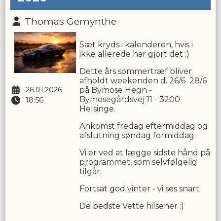
Thomas Gemynthe
Sæt kryds i kalenderen, hvis i
ikke allerede har gjort det :)
Dette års sommertræf bliver
afholdt weekenden d. 26/6 28/6
på Bymose Hegn -
26.01.2026
Bymosegårdsvej 11 - 3200
18:56
Helsinge.
Ankomst fredag eftermiddag og
afslutning søndag formiddag.
Vi er ved at lægge sidste hånd på
programmet, som selvfølgelig
tilgår.
Fortsat god vinter - vi ses snart.
De bedste Vette hilsener :)