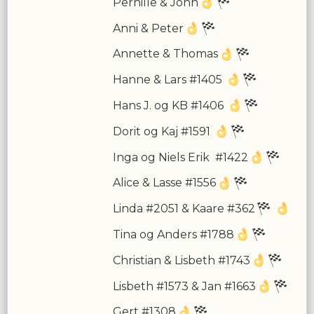
Pernille & John
Anni & Peter
Annette & Thomas
Hanne & Lars #1405
Hans J. og KB #1406
Dorit og Kaj #1591
Inga og Niels Erik #1422
Alice & Lasse #1556
Linda #2051 & Kaare #362
Tina og Anders #1788
Christian & Lisbeth #1743
Lisbeth #1573 & Jan #1663
Gert #1308