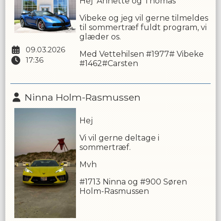
Hej Annette og Thomas
Vibeke og jeg vil gerne tilmeldes
til sommertræf fuldt program, vi
glæder os.
09.03.2026
Med Vettehilsen #1977# Vibeke
17:36
#1462#Carsten
Ninna Holm-Rasmussen
Hej
Vi vil gerne deltage i
sommertræf.
Mvh
#1713 Ninna og #900 Søren
Holm-Rasmussen