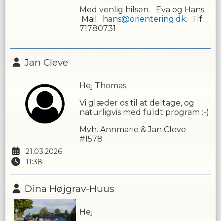
Med venlig hilsen. Eva og Hans.
Mail:
hans@orientering.dk
. Tlf:
71780731
Jan Cleve
Hej Thomas
Vi glæder os til at deltage, og
naturligvis med fuldt program :-)
Mvh. Annmarie & Jan Cleve
#1578
21.03.2026
11:38
Dina Højgrav-Huus
Hej