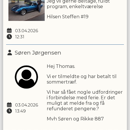
Jeg vil gerne deltage, fuldt
program, enkeltværelse
Hilsen Steffen #19
03.04.2026
12:31
Søren Jørgensen
Hej Thomas.
Vi er tilmeldte og har betalt til
sommertræf.
Vi har så fået nogle udfordringer
i forbindelse med ferie. Er det
muligt at melde fra og få
03.04.2026
refunderet pengene.?
13:49
Mvh Søren og Rikke 887