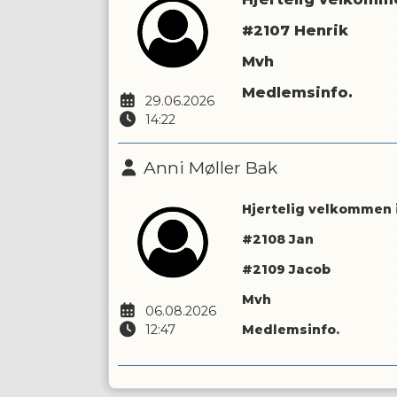
#2107 Henrik
Mvh
Medlemsinfo.
29.06.2026
14:22
Anni Møller Bak
Hjertelig velkommen i
#2108 Jan
#2109 Jacob
Mvh
06.08.2026
12:47
Medlemsinfo.