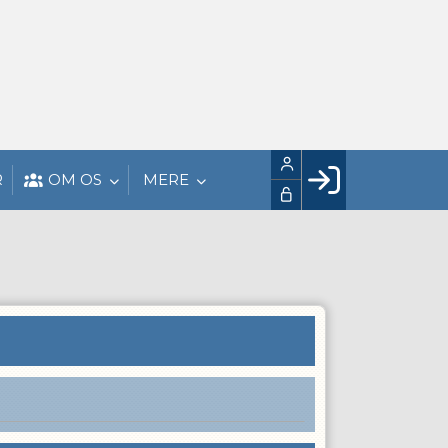
R
OM OS
MERE
Facebook login
Husk mig
Glemt password
Opret profil
LOG IND