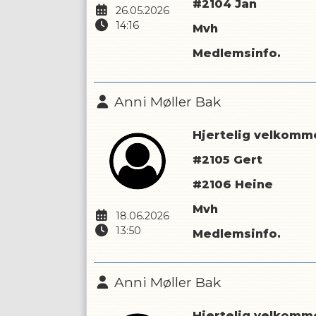
#2104 Jan
26.05.2026
14:16
Mvh
Medlemsinfo.
Anni Møller Bak
Hjertelig velkomme
#2105 Gert
#2106 Heine
Mvh
18.06.2026
13:50
Medlemsinfo.
Anni Møller Bak
Hjertelig velkomme