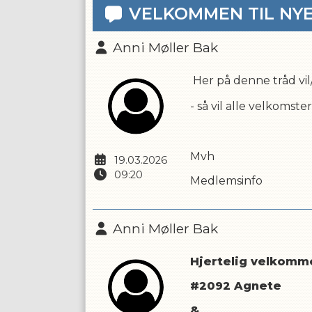
VELKOMMEN TIL NY
Anni Møller Bak
Her på denne tråd v
- så vil alle velkoms
Mvh
19.03.2026
09:20
Medlemsinfo
Anni Møller Bak
Hjertelig velkomme
#2092 Agnete
&