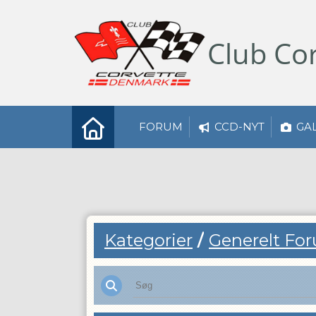
Club
Cor
FORUM
CCD-NYT
GA
Kategorier
/
Generelt Fo