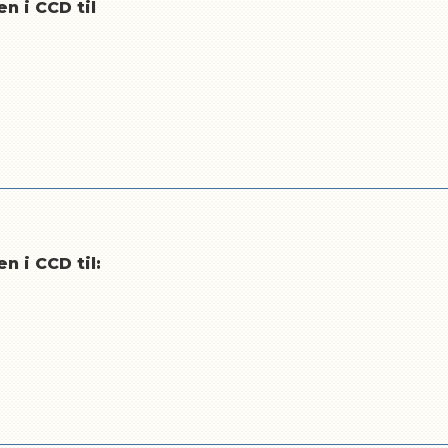
n i CCD til
 i CCD til: