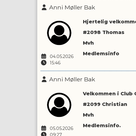
Anni Møller Bak
Hjertelig velkommen
#2098 Thomas
Mvh
Medlemsinfo
04.05.2026
15:46
Anni Møller Bak
Velkommen i Club C
#2099 Christian
Mvh
Medlemsinfo.
05.05.2026
09:27