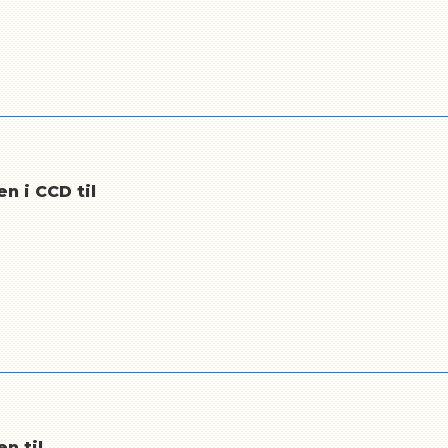
n i CCD til
n til