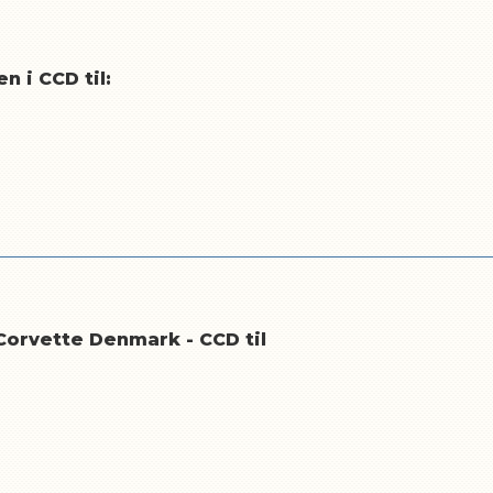
 i CCD til:
orvette Denmark - CCD til