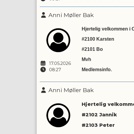
Anni Møller Bak
Hjertelig velkommen i C
#2100 Karsten
#2101 Bo
Mvh
17.05.2026
08:27
Medlemsinfo.
Anni Møller Bak
Hjertelig velkomme
#2102 Jannik
#2103 Peter