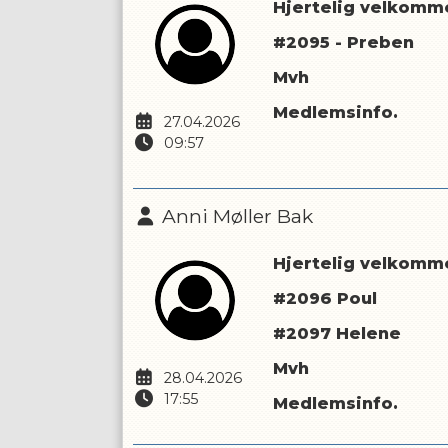
Hjertelig velkomme
#2095 - Preben
Mvh
Medlemsinfo.
27.04.2026
09:57
Anni Møller Bak
Hjertelig velkommen
#2096 Poul
#2097 Helene
Mvh
28.04.2026
17:55
Medlemsinfo.