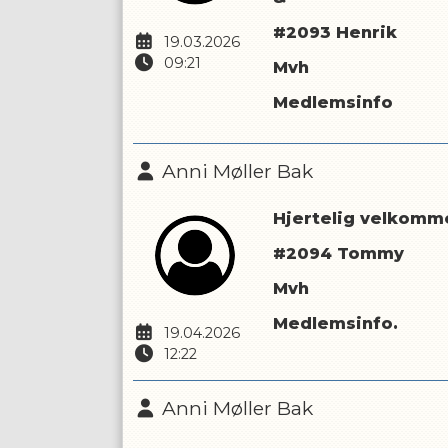
#2093 Henrik
19.03.2026
09:21
Mvh
Medlemsinfo
Anni Møller Bak
Hjertelig velkomme
#2094 Tommy
Mvh
Medlemsinfo.
19.04.2026
12:22
Anni Møller Bak