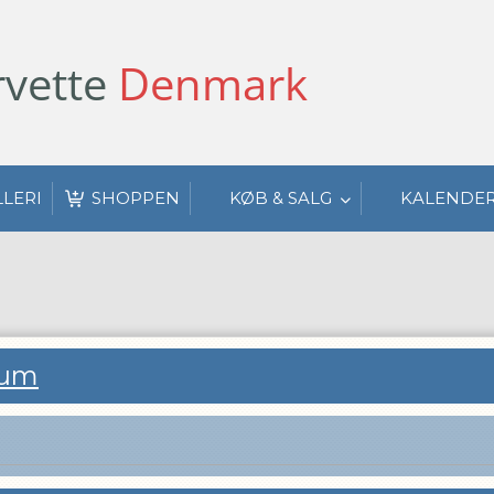
vette
Denmark
LLERI
SHOPPEN
KØB & SALG
KALENDE
rum