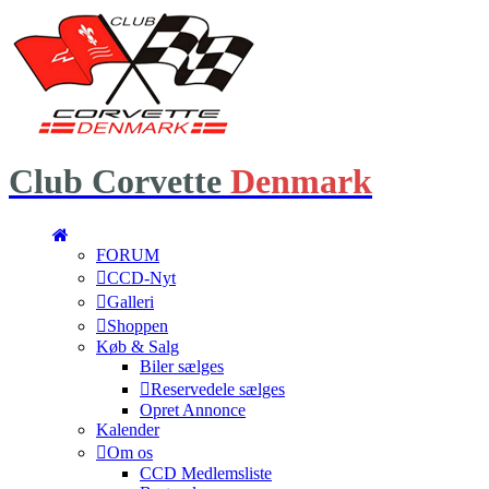
Club
Corvette
Denmark
FORUM
CCD-Nyt
Galleri
Shoppen
Køb & Salg
Biler sælges
Reservedele sælges
Opret Annonce
Kalender
Om os
CCD Medlemsliste