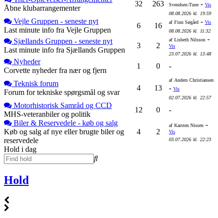
32
263
-
Svendsen-Tune
Vis
Åbne klubarrangementer
08.08.2026
kl.
19:59
Vejle Gruppen - seneste nyt
-
af
Finn Søgård
Vis
6
16
Last minute info fra Vejle Gruppen
08.08.2026
kl.
11:32
-
Sjællands Gruppen - seneste nyt
af
Lisbeth Nilsson
3
2
Vis
Last minute info fra Sjællands Gruppen
23.07.2026
kl.
13:48
Nyheder
1
0
-
Corvette nyheder fra nær og fjern
af
Anders Christiansen
Teknisk forum
4
13
-
Vis
Forum for tekniske spørgsmål og svar
02.07.2026
kl.
22:57
Motorhistorisk Samråd og CCD
12
0
-
MHS-veteranbiler og politik
Biler & Reservedele - køb og salg
-
af
Karsten Nissen
Køb og salg af nye eller brugte biler og
4
2
Vis
reservedele
03.07.2026
kl.
22:23
Hold i dag
Hold