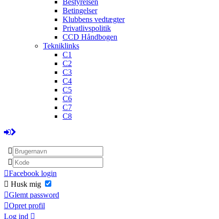
Bestyrelsen
Betingelser
Klubbens vedtægter
Privatlivspolitik
CCD Håndbogen
Tekniklinks
C1
C2
C3
C4
C5
C6
C7
C8
Facebook login
Husk mig
Glemt password
Opret profil
Log ind