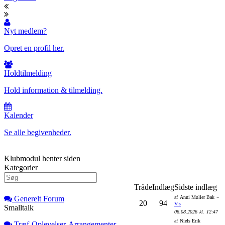
Nyt medlem?
Opret en profil her.
Holdtilmelding
Hold information & tilmelding.
Kalender
Se alle begivenheder.
Klubmodul henter siden
Kategorier
Tråde
Indlæg
Sidste indlæg
-
Generelt Forum
af
Anni Møller Bak
20
94
Vis
Smalltalk
06.08.2026
kl.
12:47
af
Niels Erik
Træf-Oplevelser-Arrangementer