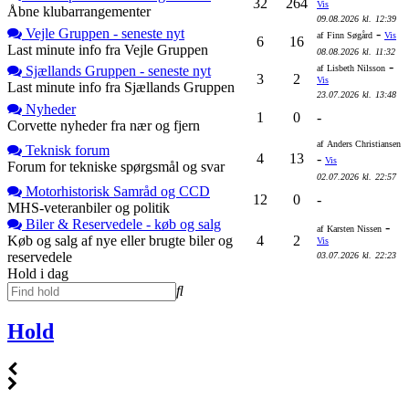
32
264
Vis
Åbne klubarrangementer
09.08.2026
kl.
12:39
Vejle Gruppen - seneste nyt
-
af
Finn Søgård
Vis
6
16
Last minute info fra Vejle Gruppen
08.08.2026
kl.
11:32
-
Sjællands Gruppen - seneste nyt
af
Lisbeth Nilsson
3
2
Vis
Last minute info fra Sjællands Gruppen
23.07.2026
kl.
13:48
Nyheder
1
0
-
Corvette nyheder fra nær og fjern
af
Anders Christiansen
Teknisk forum
4
13
-
Vis
Forum for tekniske spørgsmål og svar
02.07.2026
kl.
22:57
Motorhistorisk Samråd og CCD
12
0
-
MHS-veteranbiler og politik
Biler & Reservedele - køb og salg
-
af
Karsten Nissen
Køb og salg af nye eller brugte biler og
4
2
Vis
reservedele
03.07.2026
kl.
22:23
Hold i dag
Hold