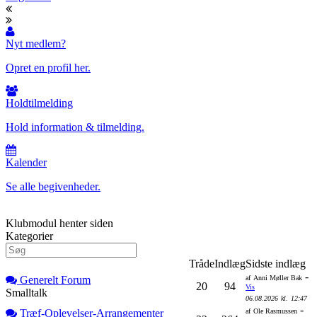
Nyt medlem?
Opret en profil her.
Holdtilmelding
Hold information & tilmelding.
Kalender
Se alle begivenheder.
Klubmodul henter siden
Kategorier
Tråde
Indlæg
Sidste indlæg
-
Generelt Forum
af
Anni Møller Bak
20
94
Vis
Smalltalk
06.08.2026
kl.
12:47
-
Træf-Oplevelser-Arrangementer
af
Ole Rasmussen