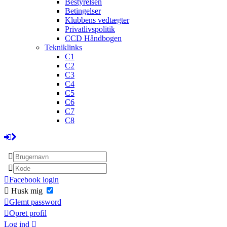
Bestyrelsen
Betingelser
Klubbens vedtægter
Privatlivspolitik
CCD Håndbogen
Tekniklinks
C1
C2
C3
C4
C5
C6
C7
C8
Facebook login
Husk mig
Glemt password
Opret profil
Log ind