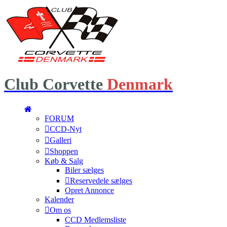
Club
Corvette
Denmark
FORUM
CCD-Nyt
Galleri
Shoppen
Køb & Salg
Biler sælges
Reservedele sælges
Opret Annonce
Kalender
Om os
CCD Medlemsliste