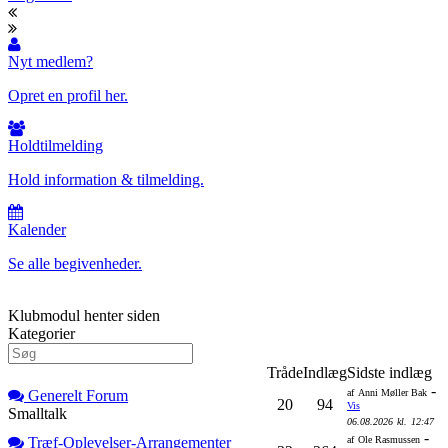
Nyt medlem?
Opret en profil her.
Holdtilmelding
Hold information & tilmelding.
Kalender
Se alle begivenheder.
Klubmodul henter siden
Kategorier
Tråde
Indlæg
Sidste indlæg
-
Generelt Forum
af
Anni Møller Bak
20
94
Vis
Smalltalk
06.08.2026
kl.
12:47
-
Træf-Oplevelser-Arrangementer
af
Ole Rasmussen