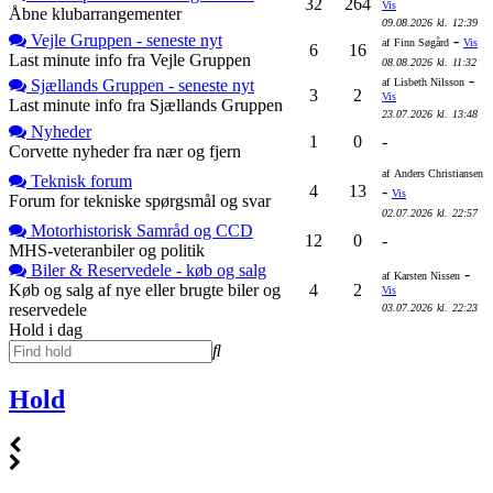
32
264
Vis
Åbne klubarrangementer
09.08.2026
kl.
12:39
Vejle Gruppen - seneste nyt
-
af
Finn Søgård
Vis
6
16
Last minute info fra Vejle Gruppen
08.08.2026
kl.
11:32
-
Sjællands Gruppen - seneste nyt
af
Lisbeth Nilsson
3
2
Vis
Last minute info fra Sjællands Gruppen
23.07.2026
kl.
13:48
Nyheder
1
0
-
Corvette nyheder fra nær og fjern
af
Anders Christiansen
Teknisk forum
4
13
-
Vis
Forum for tekniske spørgsmål og svar
02.07.2026
kl.
22:57
Motorhistorisk Samråd og CCD
12
0
-
MHS-veteranbiler og politik
Biler & Reservedele - køb og salg
-
af
Karsten Nissen
Køb og salg af nye eller brugte biler og
4
2
Vis
reservedele
03.07.2026
kl.
22:23
Hold i dag
Hold