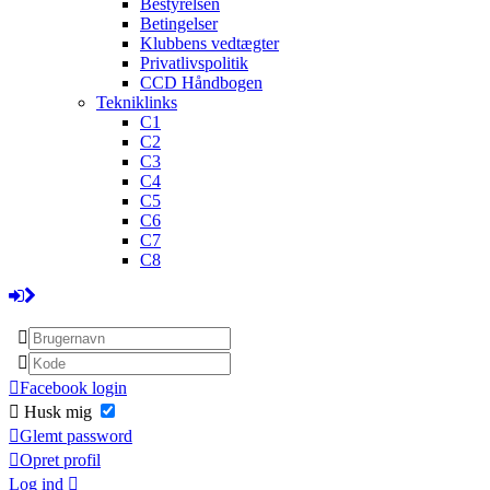
Bestyrelsen
Betingelser
Klubbens vedtægter
Privatlivspolitik
CCD Håndbogen
Tekniklinks
C1
C2
C3
C4
C5
C6
C7
C8
Facebook login
Husk mig
Glemt password
Opret profil
Log ind