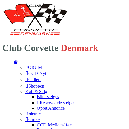
Club
Corvette
Denmark
FORUM
CCD-Nyt
Galleri
Shoppen
Køb & Salg
Biler sælges
Reservedele sælges
Opret Annonce
Kalender
Om os
CCD Medlemsliste