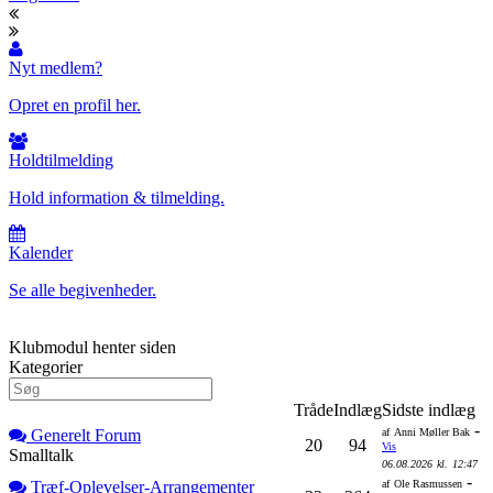
Nyt medlem?
Opret en profil her.
Holdtilmelding
Hold information & tilmelding.
Kalender
Se alle begivenheder.
Klubmodul henter siden
Kategorier
Tråde
Indlæg
Sidste indlæg
-
Generelt Forum
af
Anni Møller Bak
20
94
Vis
Smalltalk
06.08.2026
kl.
12:47
-
Træf-Oplevelser-Arrangementer
af
Ole Rasmussen