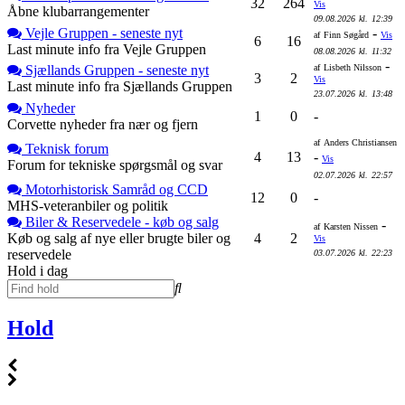
32
264
Vis
Åbne klubarrangementer
09.08.2026
kl.
12:39
Vejle Gruppen - seneste nyt
-
af
Finn Søgård
Vis
6
16
Last minute info fra Vejle Gruppen
08.08.2026
kl.
11:32
-
Sjællands Gruppen - seneste nyt
af
Lisbeth Nilsson
3
2
Vis
Last minute info fra Sjællands Gruppen
23.07.2026
kl.
13:48
Nyheder
1
0
-
Corvette nyheder fra nær og fjern
af
Anders Christiansen
Teknisk forum
4
13
-
Vis
Forum for tekniske spørgsmål og svar
02.07.2026
kl.
22:57
Motorhistorisk Samråd og CCD
12
0
-
MHS-veteranbiler og politik
Biler & Reservedele - køb og salg
-
af
Karsten Nissen
Køb og salg af nye eller brugte biler og
4
2
Vis
reservedele
03.07.2026
kl.
22:23
Hold i dag
Hold