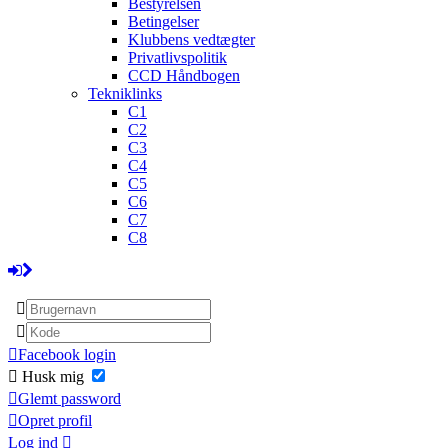
Bestyrelsen
Betingelser
Klubbens vedtægter
Privatlivspolitik
CCD Håndbogen
Tekniklinks
C1
C2
C3
C4
C5
C6
C7
C8
Facebook login
Husk mig
Glemt password
Opret profil
Log ind