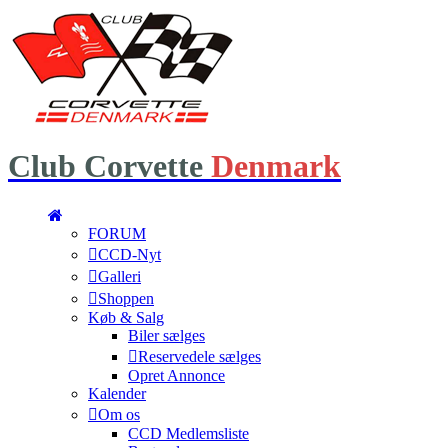
Club
Corvette
Denmark
FORUM
CCD-Nyt
Galleri
Shoppen
Køb & Salg
Biler sælges
Reservedele sælges
Opret Annonce
Kalender
Om os
CCD Medlemsliste