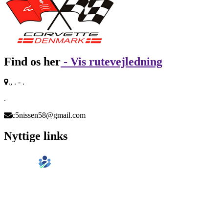
Find os her
- Vis rutevejledning
., . - .
.
c5nissen58@gmail.com
Nyttige links