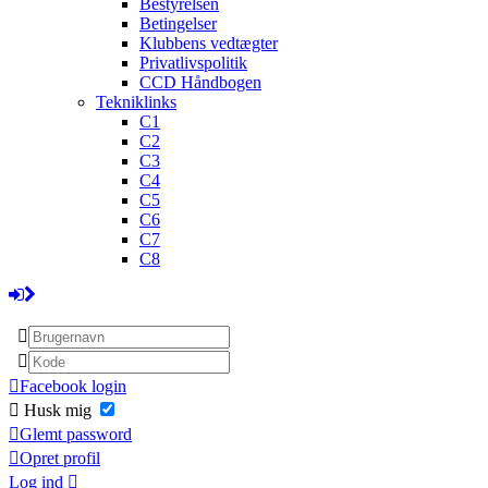
Bestyrelsen
Betingelser
Klubbens vedtægter
Privatlivspolitik
CCD Håndbogen
Tekniklinks
C1
C2
C3
C4
C5
C6
C7
C8
Facebook login
Husk mig
Glemt password
Opret profil
Log ind