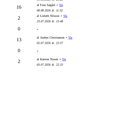
-
af
Finn Søgård
Vis
16
08.08.2026
kl.
11:32
-
af
Lisbeth Nilsson
Vis
2
23.07.2026
kl.
13:48
0
-
-
af
Anders Christiansen
Vis
13
02.07.2026
kl.
22:57
0
-
-
af
Karsten Nissen
Vis
2
03.07.2026
kl.
22:23