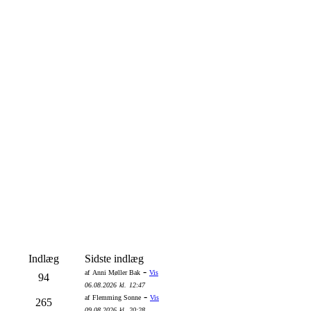
Indlæg
Sidste indlæg
-
af
Anni Møller Bak
Vis
94
06.08.2026
kl.
12:47
-
af
Flemming Sonne
Vis
265
09.08.2026
kl.
20:28