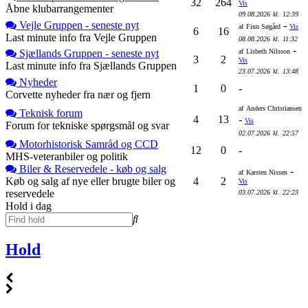
32
264
Vis
Åbne klubarrangementer
09.08.2026
kl.
12:39
Vejle Gruppen - seneste nyt
-
af
Finn Søgård
Vis
6
16
Last minute info fra Vejle Gruppen
08.08.2026
kl.
11:32
-
Sjællands Gruppen - seneste nyt
af
Lisbeth Nilsson
3
2
Vis
Last minute info fra Sjællands Gruppen
23.07.2026
kl.
13:48
Nyheder
1
0
-
Corvette nyheder fra nær og fjern
af
Anders Christiansen
Teknisk forum
4
13
-
Vis
Forum for tekniske spørgsmål og svar
02.07.2026
kl.
22:57
Motorhistorisk Samråd og CCD
12
0
-
MHS-veteranbiler og politik
Biler & Reservedele - køb og salg
-
af
Karsten Nissen
Køb og salg af nye eller brugte biler og
4
2
Vis
reservedele
03.07.2026
kl.
22:23
Hold i dag
Hold