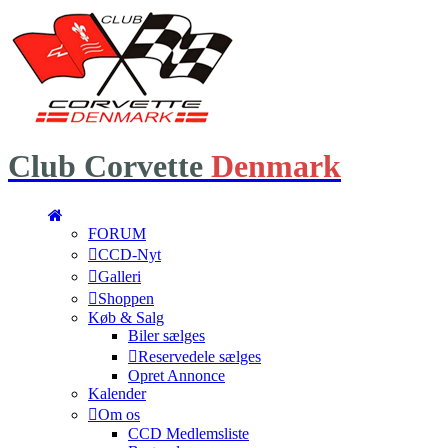
Club
Corvette
Denmark
FORUM
CCD-Nyt
Galleri
Shoppen
Køb & Salg
Biler sælges
Reservedele sælges
Opret Annonce
Kalender
Om os
CCD Medlemsliste