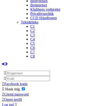
Bestyrelsen
Betingelser
Klubbens vedtægter
Privatlivspolitik
CCD Håndbogen
Tekniklinks
C1
C2
C3
C4
C5
C6
C7
C8
Facebook login
Husk mig
Glemt password
Opret profil
Log ind