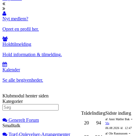
Nyt medlem?
Opret en profil her.
Holdtilmelding
Hold information & tilmelding.
Kalender
Se alle begivenheder.
Klubmodul henter siden
Kategorier
Tråde
Indlæg
Sidste indlæg
-
Generelt Forum
af
Anni Møller Bak
20
94
Vis
Smalltalk
06.08.2026
kl.
12:47
-
Træf-Oplevelser-Arrangementer
af
Ole Rasmussen