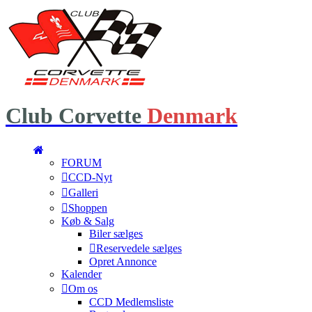
Club
Corvette
Denmark
FORUM
CCD-Nyt
Galleri
Shoppen
Køb & Salg
Biler sælges
Reservedele sælges
Opret Annonce
Kalender
Om os
CCD Medlemsliste