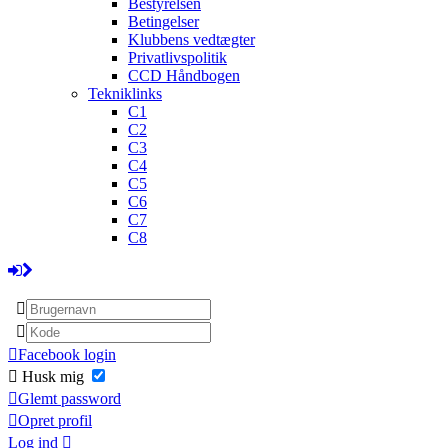
Bestyrelsen
Betingelser
Klubbens vedtægter
Privatlivspolitik
CCD Håndbogen
Tekniklinks
C1
C2
C3
C4
C5
C6
C7
C8
Facebook login
Husk mig
Glemt password
Opret profil
Log ind