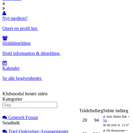
Nyt medlem?
Opret en profil her.
Holdtilmelding
Hold information & tilmelding.
Kalender
Se alle begivenheder.
Klubmodul henter siden
Kategorier
Tråde
Indlæg
Sidste indlæg
-
Generelt Forum
af
Anni Møller Bak
20
94
Vis
Smalltalk
06.08.2026
kl.
12:47
-
Træf-Oplevelser-Arrangementer
af
Ole Rasmussen