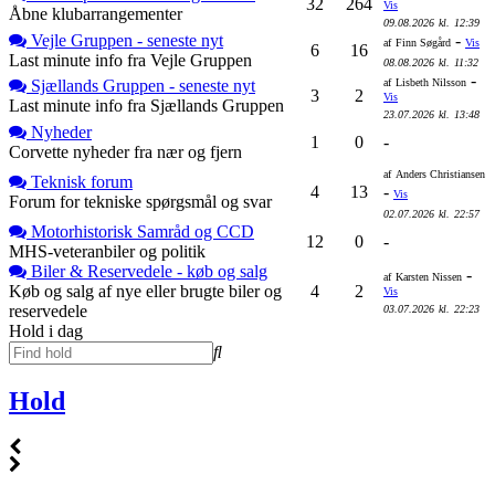
32
264
Vis
Åbne klubarrangementer
09.08.2026
kl.
12:39
Vejle Gruppen - seneste nyt
-
af
Finn Søgård
Vis
6
16
Last minute info fra Vejle Gruppen
08.08.2026
kl.
11:32
-
Sjællands Gruppen - seneste nyt
af
Lisbeth Nilsson
3
2
Vis
Last minute info fra Sjællands Gruppen
23.07.2026
kl.
13:48
Nyheder
1
0
-
Corvette nyheder fra nær og fjern
af
Anders Christiansen
Teknisk forum
4
13
-
Vis
Forum for tekniske spørgsmål og svar
02.07.2026
kl.
22:57
Motorhistorisk Samråd og CCD
12
0
-
MHS-veteranbiler og politik
Biler & Reservedele - køb og salg
-
af
Karsten Nissen
Køb og salg af nye eller brugte biler og
4
2
Vis
reservedele
03.07.2026
kl.
22:23
Hold i dag
Hold