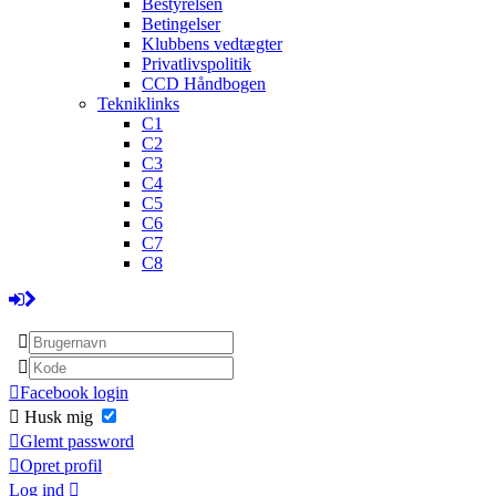
Bestyrelsen
Betingelser
Klubbens vedtægter
Privatlivspolitik
CCD Håndbogen
Tekniklinks
C1
C2
C3
C4
C5
C6
C7
C8
Facebook login
Husk mig
Glemt password
Opret profil
Log ind