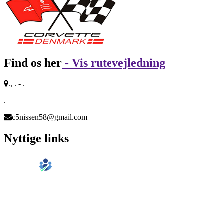
Find os her
- Vis rutevejledning
., . - .
.
c5nissen58@gmail.com
Nyttige links