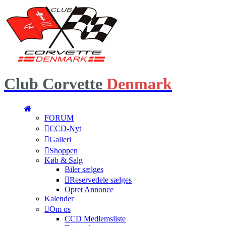
Club
Corvette
Denmark
FORUM
CCD-Nyt
Galleri
Shoppen
Køb & Salg
Biler sælges
Reservedele sælges
Opret Annonce
Kalender
Om os
CCD Medlemsliste