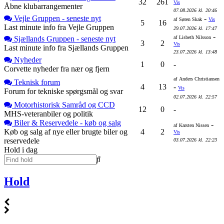
32
261
Vis
Åbne klubarrangementer
07.08.2026
kl.
20:46
Vejle Gruppen - seneste nyt
-
af
Søren Skak
Vis
5
16
Last minute info fra Vejle Gruppen
29.07.2026
kl.
17:47
-
Sjællands Gruppen - seneste nyt
af
Lisbeth Nilsson
3
2
Vis
Last minute info fra Sjællands Gruppen
23.07.2026
kl.
13:48
Nyheder
1
0
-
Corvette nyheder fra nær og fjern
af
Anders Christiansen
Teknisk forum
4
13
-
Vis
Forum for tekniske spørgsmål og svar
02.07.2026
kl.
22:57
Motorhistorisk Samråd og CCD
12
0
-
MHS-veteranbiler og politik
Biler & Reservedele - køb og salg
-
af
Karsten Nissen
Køb og salg af nye eller brugte biler og
4
2
Vis
reservedele
03.07.2026
kl.
22:23
Hold i dag
Hold