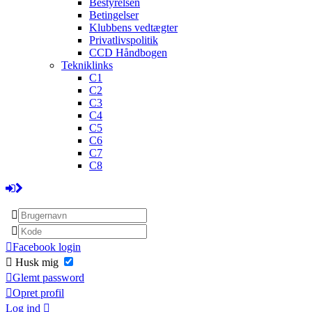
Bestyrelsen
Betingelser
Klubbens vedtægter
Privatlivspolitik
CCD Håndbogen
Tekniklinks
C1
C2
C3
C4
C5
C6
C7
C8
Facebook login
Husk mig
Glemt password
Opret profil
Log ind