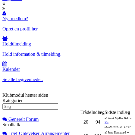
Nyt medlem?
Opret en profil her.
Holdtilmelding
Hold information & tilmelding.
Kalender
Se alle begivenheder.
Klubmodul henter siden
Kategorier
Tråde
Indlæg
Sidste indlæg
-
Generelt Forum
af
Anni Møller Bak
20
94
Vis
Smalltalk
06.08.2026
kl.
12:47
-
Træf-Oplevelser-Arrangementer
af
Jens Damgaard