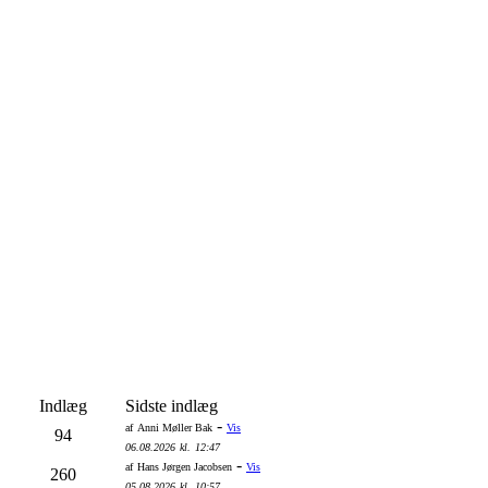
Indlæg
Sidste indlæg
-
af
Anni Møller Bak
Vis
94
06.08.2026
kl.
12:47
-
af
Hans Jørgen Jacobsen
Vis
260
05.08.2026
kl.
10:57