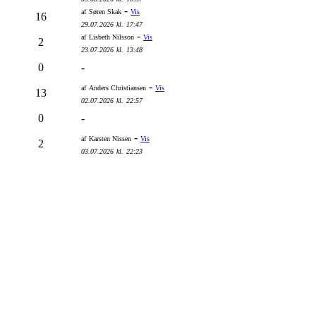
-
af
Søren Skak
Vis
16
29.07.2026
kl.
17:47
-
af
Lisbeth Nilsson
Vis
2
23.07.2026
kl.
13:48
0
-
-
af
Anders Christiansen
Vis
13
02.07.2026
kl.
22:57
0
-
-
af
Karsten Nissen
Vis
2
03.07.2026
kl.
22:23