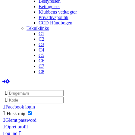
Bestyrelsen
Betingelser
Klubbens vedtægter
Privatlivspolitik
CCD Håndbogen
Tekniklinks
C1
C2
C3
C4
C5
C6
C7
C8
Facebook login
Husk mig
Glemt password
Opret profil
Log ind