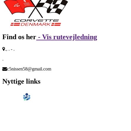
Find os her
- Vis rutevejledning
., . - .
.
c5nissen58@gmail.com
Nyttige links