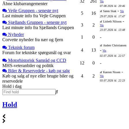
32
261
Vis
Åbne klubarrangementer
07.08.2026
kl.
20:46
Vejle Gruppen - seneste nyt
-
af
Søren Skak
Vis
5
16
Last minute info fra Vejle Gruppen
29.07.2026
kl.
17:47
-
Sjællands Gruppen - seneste nyt
af
Lisbeth Nilsson
3
2
Vis
Last minute info fra Sjællands Gruppen
23.07.2026
kl.
13:48
Nyheder
1
0
-
Corvette nyheder fra nær og fjern
af
Anders Christiansen
Teknisk forum
4
13
-
Vis
Forum for tekniske spørgsmål og svar
02.07.2026
kl.
22:57
Motorhistorisk Samråd og CCD
12
0
-
MHS-veteranbiler og politik
Biler & Reservedele - køb og salg
-
af
Karsten Nissen
Køb og salg af nye eller brugte biler og
4
2
Vis
reservedele
03.07.2026
kl.
22:23
Hold i dag
Hold