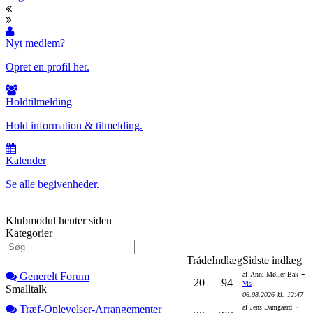
Nyt medlem?
Opret en profil her.
Holdtilmelding
Hold information & tilmelding.
Kalender
Se alle begivenheder.
Klubmodul henter siden
Kategorier
Tråde
Indlæg
Sidste indlæg
-
Generelt Forum
af
Anni Møller Bak
20
94
Vis
Smalltalk
06.08.2026
kl.
12:47
-
Træf-Oplevelser-Arrangementer
af
Jens Damgaard