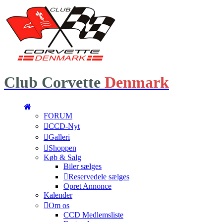
Club
Corvette
Denmark
FORUM
CCD-Nyt
Galleri
Shoppen
Køb & Salg
Biler sælges
Reservedele sælges
Opret Annonce
Kalender
Om os
CCD Medlemsliste