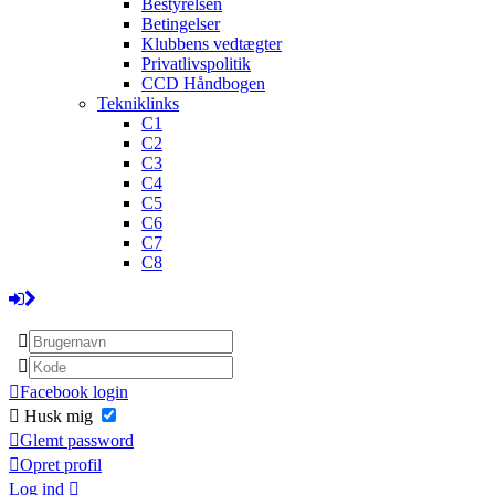
Bestyrelsen
Betingelser
Klubbens vedtægter
Privatlivspolitik
CCD Håndbogen
Tekniklinks
C1
C2
C3
C4
C5
C6
C7
C8
Facebook login
Husk mig
Glemt password
Opret profil
Log ind