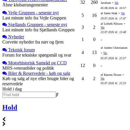
32
260
-
Jacobsen
Vis
Åbne klubarrangementer
05.08.2026
kl.
10:57
Vejle Gruppen - seneste nyt
-
af
Søren Skak
Vis
5
16
Last minute info fra Vejle Gruppen
29.07.2026
kl.
17:47
-
Sjællands Gruppen - seneste nyt
af
Lisbeth Nilsson
3
2
Vis
Last minute info fra Sjællands Gruppen
23.07.2026
kl.
13:48
Nyheder
1
0
-
Corvette nyheder fra nær og fjern
af
Anders Christiansen
Teknisk forum
4
13
-
Vis
Forum for tekniske spørgsmål og svar
02.07.2026
kl.
22:57
Motorhistorisk Samråd og CCD
12
0
-
MHS-veteranbiler og politik
Biler & Reservedele - køb og salg
-
af
Karsten Nissen
Køb og salg af nye eller brugte biler og
4
2
Vis
reservedele
03.07.2026
kl.
22:23
Hold i dag
Hold