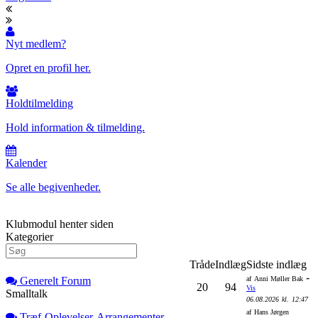
Nyt medlem?
Opret en profil her.
Holdtilmelding
Hold information & tilmelding.
Kalender
Se alle begivenheder.
Klubmodul henter siden
Kategorier
Tråde
Indlæg
Sidste indlæg
-
Generelt Forum
af
Anni Møller Bak
20
94
Vis
Smalltalk
06.08.2026
kl.
12:47
af
Hans Jørgen
Træf-Oplevelser-Arrangementer