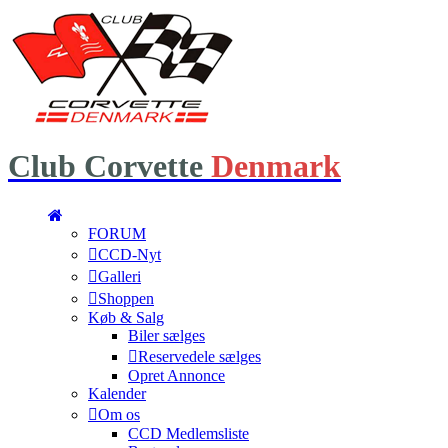
Club
Corvette
Denmark
FORUM
CCD-Nyt
Galleri
Shoppen
Køb & Salg
Biler sælges
Reservedele sælges
Opret Annonce
Kalender
Om os
CCD Medlemsliste