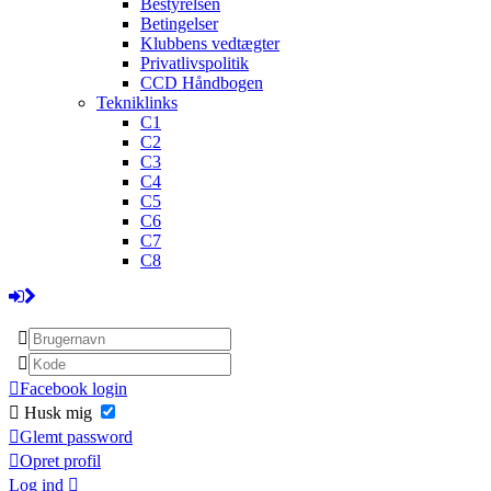
Bestyrelsen
Betingelser
Klubbens vedtægter
Privatlivspolitik
CCD Håndbogen
Tekniklinks
C1
C2
C3
C4
C5
C6
C7
C8
Facebook login
Husk mig
Glemt password
Opret profil
Log ind