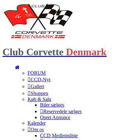
Club
Corvette
Denmark
FORUM
CCD-Nyt
Galleri
Shoppen
Køb & Salg
Biler sælges
Reservedele sælges
Opret Annonce
Kalender
Om os
CCD Medlemsliste