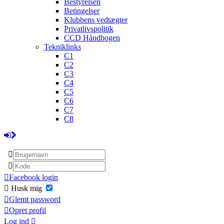
Bestyrelsen
Betingelser
Klubbens vedtægter
Privatlivspolitik
CCD Håndbogen
Tekniklinks
C1
C2
C3
C4
C5
C6
C7
C8
Facebook login
Husk mig
Glemt password
Opret profil
Log ind