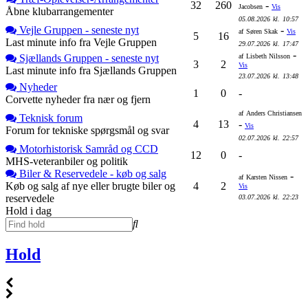
32
260
-
Jacobsen
Vis
Åbne klubarrangementer
05.08.2026
kl.
10:57
Vejle Gruppen - seneste nyt
-
af
Søren Skak
Vis
5
16
Last minute info fra Vejle Gruppen
29.07.2026
kl.
17:47
-
Sjællands Gruppen - seneste nyt
af
Lisbeth Nilsson
3
2
Vis
Last minute info fra Sjællands Gruppen
23.07.2026
kl.
13:48
Nyheder
1
0
-
Corvette nyheder fra nær og fjern
af
Anders Christiansen
Teknisk forum
4
13
-
Vis
Forum for tekniske spørgsmål og svar
02.07.2026
kl.
22:57
Motorhistorisk Samråd og CCD
12
0
-
MHS-veteranbiler og politik
Biler & Reservedele - køb og salg
-
af
Karsten Nissen
Køb og salg af nye eller brugte biler og
4
2
Vis
reservedele
03.07.2026
kl.
22:23
Hold i dag
Hold