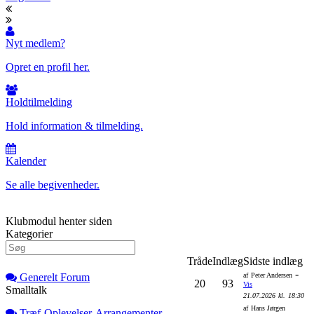
Nyt medlem?
Opret en profil her.
Holdtilmelding
Hold information & tilmelding.
Kalender
Se alle begivenheder.
Klubmodul henter siden
Kategorier
Tråde
Indlæg
Sidste indlæg
-
Generelt Forum
af
Peter Andersen
20
93
Vis
Smalltalk
21.07.2026
kl.
18:30
af
Hans Jørgen
Træf-Oplevelser-Arrangementer