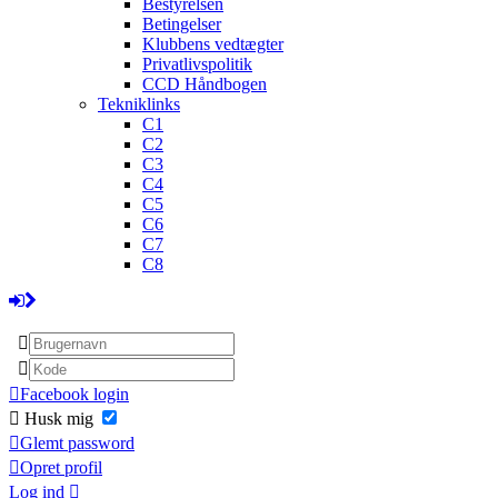
Bestyrelsen
Betingelser
Klubbens vedtægter
Privatlivspolitik
CCD Håndbogen
Tekniklinks
C1
C2
C3
C4
C5
C6
C7
C8
Facebook login
Husk mig
Glemt password
Opret profil
Log ind