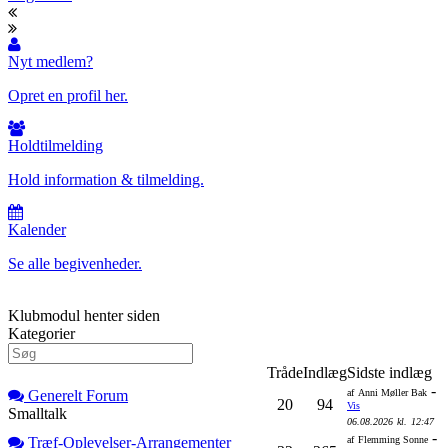
Nyt medlem?
Opret en profil her.
Holdtilmelding
Hold information & tilmelding.
Kalender
Se alle begivenheder.
Klubmodul henter siden
Kategorier
Tråde
Indlæg
Sidste indlæg
-
Generelt Forum
af
Anni Møller Bak
20
94
Vis
Smalltalk
06.08.2026
kl.
12:47
-
Træf-Oplevelser-Arrangementer
af
Flemming Sonne