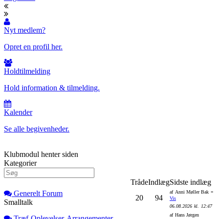
Nyt medlem?
Opret en profil her.
Holdtilmelding
Hold information & tilmelding.
Kalender
Se alle begivenheder.
Klubmodul henter siden
Kategorier
Tråde
Indlæg
Sidste indlæg
-
Generelt Forum
af
Anni Møller Bak
20
94
Vis
Smalltalk
06.08.2026
kl.
12:47
af
Hans Jørgen
Træf-Oplevelser-Arrangementer