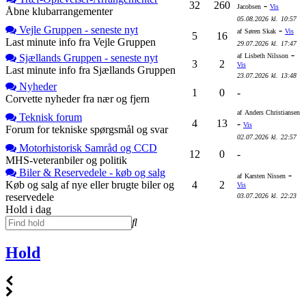
32
260
-
Jacobsen
Vis
Åbne klubarrangementer
05.08.2026
kl.
10:57
Vejle Gruppen - seneste nyt
-
af
Søren Skak
Vis
5
16
Last minute info fra Vejle Gruppen
29.07.2026
kl.
17:47
-
Sjællands Gruppen - seneste nyt
af
Lisbeth Nilsson
3
2
Vis
Last minute info fra Sjællands Gruppen
23.07.2026
kl.
13:48
Nyheder
1
0
-
Corvette nyheder fra nær og fjern
af
Anders Christiansen
Teknisk forum
4
13
-
Vis
Forum for tekniske spørgsmål og svar
02.07.2026
kl.
22:57
Motorhistorisk Samråd og CCD
12
0
-
MHS-veteranbiler og politik
Biler & Reservedele - køb og salg
-
af
Karsten Nissen
Køb og salg af nye eller brugte biler og
4
2
Vis
reservedele
03.07.2026
kl.
22:23
Hold i dag
Hold