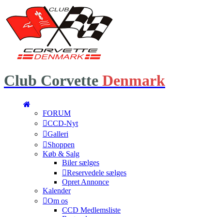
Club
Corvette
Denmark
FORUM
CCD-Nyt
Galleri
Shoppen
Køb & Salg
Biler sælges
Reservedele sælges
Opret Annonce
Kalender
Om os
CCD Medlemsliste