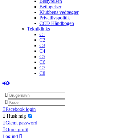
Bestyrelsen
Betingelser
Klubbens vedtægter
Privatlivspolitik
CCD Håndbogen
Tekniklinks
C1
C2
C3
C4
C5
C6
C7
C8
Facebook login
Husk mig
Glemt password
Opret profil
Log ind