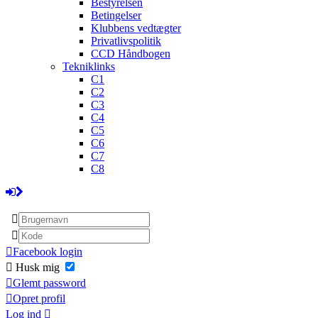
Bestyrelsen
Betingelser
Klubbens vedtægter
Privatlivspolitik
CCD Håndbogen
Tekniklinks
C1
C2
C3
C4
C5
C6
C7
C8
Facebook login
Husk mig
Glemt password
Opret profil
Log ind