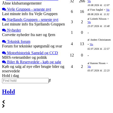
32
266
Vis
Åbne klubarrangementer
10.08.2026
kl.
12:07
Vejle Gruppen - seneste nyt
-
af
Finn Søgård
Vis
6
16
Last minute info fra Vejle Gruppen
08.08.2026
kl.
11:32
-
Sjællands Gruppen - seneste nyt
af
Lisbeth Nilsson
3
2
Vis
Last minute info fra Sjællands Gruppen
23.07.2026
kl.
13:48
Nyheder
1
0
-
Corvette nyheder fra nær og fjern
af
Anders Christiansen
Teknisk forum
4
13
-
Vis
Forum for tekniske spørgsmål og svar
02.07.2026
kl.
22:57
Motorhistorisk Samråd og CCD
12
0
-
MHS-veteranbiler og politik
Biler & Reservedele - køb og salg
-
af
Karsten Nissen
Køb og salg af nye eller brugte biler og
4
2
Vis
reservedele
03.07.2026
kl.
22:23
Hold i dag
Hold