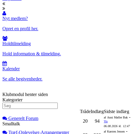
Nyt medlem?
Opret en profil her.
Holdtilmelding
Hold information & tilmelding.
Kalender
Se alle begivenheder.
Klubmodul henter siden
Kategorier
Tråde
Indlæg
Sidste indlæg
-
Generelt Forum
af
Anni Møller Bak
20
94
Vis
Smalltalk
06.08.2026
kl.
12:47
-
Træf-Oplevelser-Arrangementer
af
Karsten Jensen