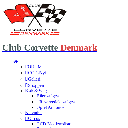
Club
Corvette
Denmark
FORUM
CCD-Nyt
Galleri
Shoppen
Køb & Salg
Biler sælges
Reservedele sælges
Opret Annonce
Kalender
Om os
CCD Medlemsliste