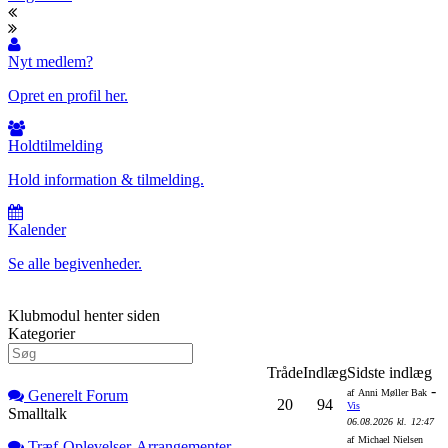
Nyt medlem?
Opret en profil her.
Holdtilmelding
Hold information & tilmelding.
Kalender
Se alle begivenheder.
Klubmodul henter siden
Kategorier
Tråde
Indlæg
Sidste indlæg
-
Generelt Forum
af
Anni Møller Bak
20
94
Vis
Smalltalk
06.08.2026
kl.
12:47
af
Michael Nielsen
Træf-Oplevelser-Arrangementer