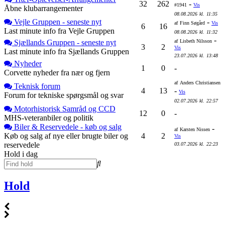
32
262
-
#1941
Vis
Åbne klubarrangementer
08.08.2026
kl.
11:35
Vejle Gruppen - seneste nyt
-
af
Finn Søgård
Vis
6
16
Last minute info fra Vejle Gruppen
08.08.2026
kl.
11:32
-
Sjællands Gruppen - seneste nyt
af
Lisbeth Nilsson
3
2
Vis
Last minute info fra Sjællands Gruppen
23.07.2026
kl.
13:48
Nyheder
1
0
-
Corvette nyheder fra nær og fjern
af
Anders Christiansen
Teknisk forum
4
13
-
Vis
Forum for tekniske spørgsmål og svar
02.07.2026
kl.
22:57
Motorhistorisk Samråd og CCD
12
0
-
MHS-veteranbiler og politik
Biler & Reservedele - køb og salg
-
af
Karsten Nissen
Køb og salg af nye eller brugte biler og
4
2
Vis
reservedele
03.07.2026
kl.
22:23
Hold i dag
Hold