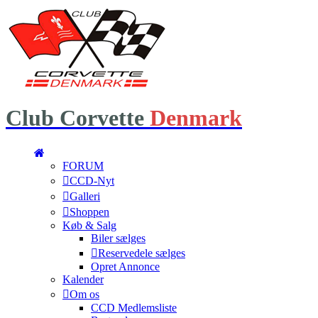
Club
Corvette
Denmark
FORUM
CCD-Nyt
Galleri
Shoppen
Køb & Salg
Biler sælges
Reservedele sælges
Opret Annonce
Kalender
Om os
CCD Medlemsliste