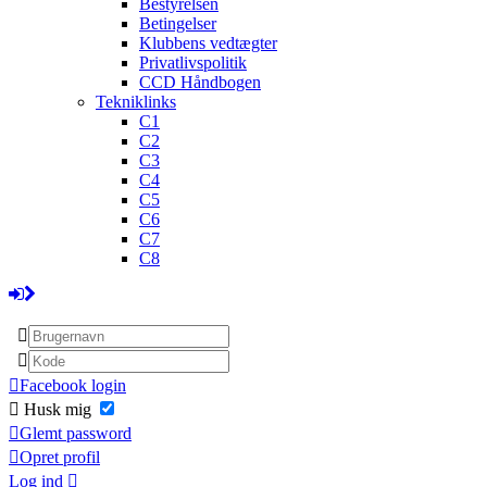
Bestyrelsen
Betingelser
Klubbens vedtægter
Privatlivspolitik
CCD Håndbogen
Tekniklinks
C1
C2
C3
C4
C5
C6
C7
C8
Facebook login
Husk mig
Glemt password
Opret profil
Log ind