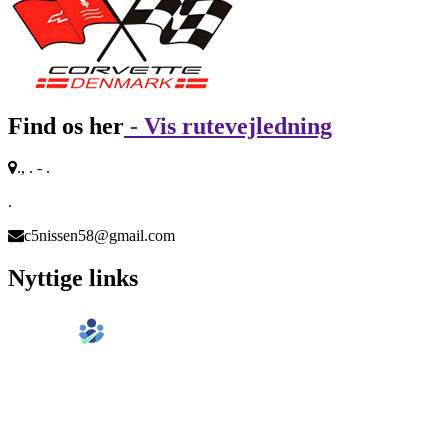
Find os her
- Vis rutevejledning
., . - .
.
c5nissen58@gmail.com
Nyttige links