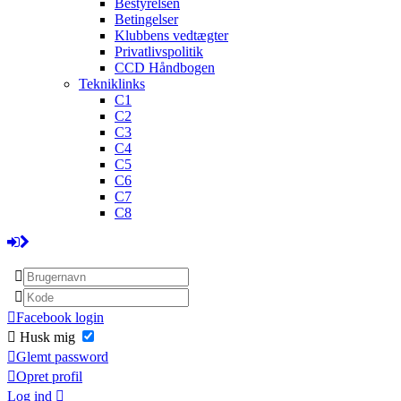
Bestyrelsen
Betingelser
Klubbens vedtægter
Privatlivspolitik
CCD Håndbogen
Tekniklinks
C1
C2
C3
C4
C5
C6
C7
C8
Facebook login
Husk mig
Glemt password
Opret profil
Log ind