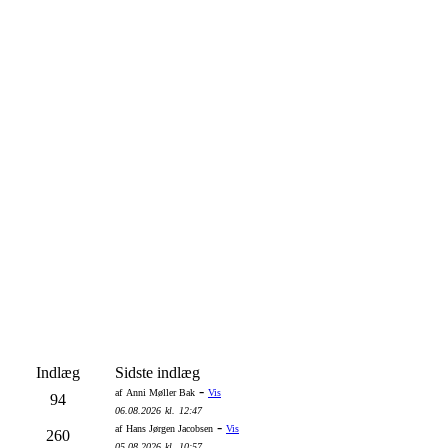
Indlæg
Sidste indlæg
-
af
Anni Møller Bak
Vis
94
06.08.2026
kl.
12:47
-
af
Hans Jørgen Jacobsen
Vis
260
05.08.2026
kl.
10:57