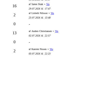
-
af
Søren Skak
Vis
16
29.07.2026
kl.
17:47
-
af
Lisbeth Nilsson
Vis
2
23.07.2026
kl.
13:48
0
-
-
af
Anders Christiansen
Vis
13
02.07.2026
kl.
22:57
0
-
-
af
Karsten Nissen
Vis
2
03.07.2026
kl.
22:23