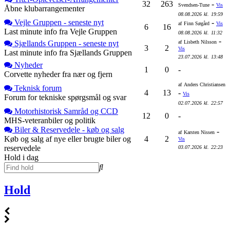
32
263
-
Svendsen-Tune
Vis
Åbne klubarrangementer
08.08.2026
kl.
19:59
Vejle Gruppen - seneste nyt
-
af
Finn Søgård
Vis
6
16
Last minute info fra Vejle Gruppen
08.08.2026
kl.
11:32
-
Sjællands Gruppen - seneste nyt
af
Lisbeth Nilsson
3
2
Vis
Last minute info fra Sjællands Gruppen
23.07.2026
kl.
13:48
Nyheder
1
0
-
Corvette nyheder fra nær og fjern
af
Anders Christiansen
Teknisk forum
4
13
-
Vis
Forum for tekniske spørgsmål og svar
02.07.2026
kl.
22:57
Motorhistorisk Samråd og CCD
12
0
-
MHS-veteranbiler og politik
Biler & Reservedele - køb og salg
-
af
Karsten Nissen
Køb og salg af nye eller brugte biler og
4
2
Vis
reservedele
03.07.2026
kl.
22:23
Hold i dag
Hold