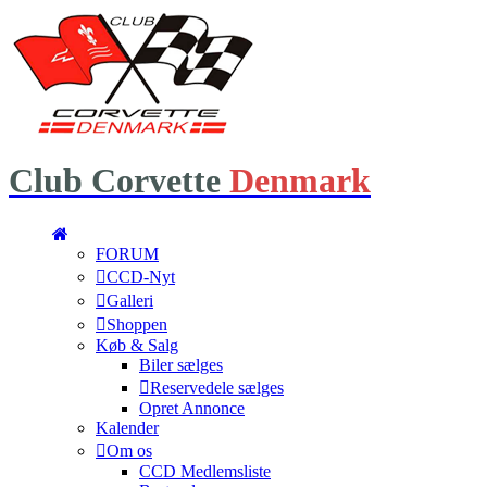
Club
Corvette
Denmark
FORUM
CCD-Nyt
Galleri
Shoppen
Køb & Salg
Biler sælges
Reservedele sælges
Opret Annonce
Kalender
Om os
CCD Medlemsliste