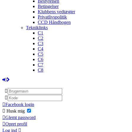
Bestyrelsen
Betingelser
Klubbens vedtægter
Privatlivspolitik
CCD Håndbogen
Tekniklinks
C1
C2
C3
C4
C5
C6
C7
C8
Facebook login
Husk mig
Glemt password
Opret profil
Log ind