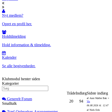
Nyt medlem?
Opret en profil her.
Holdtilmelding
Hold information & tilmelding.
Kalender
Se alle begivenheder.
Klubmodul henter siden
Kategorier
Tråde
Indlæg
Sidste indlæg
-
Generelt Forum
af
Anni Møller Bak
20
94
Vis
Smalltalk
06.08.2026
kl.
12:47
af
Niels Erik
Træf-Oplevelser-Arrangementer