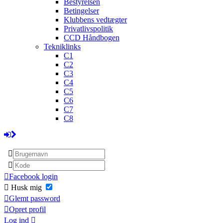
Bestyrelsen
Betingelser
Klubbens vedtægter
Privatlivspolitik
CCD Håndbogen
Tekniklinks
C1
C2
C3
C4
C5
C6
C7
C8
Facebook login
Husk mig
Glemt password
Opret profil
Log ind