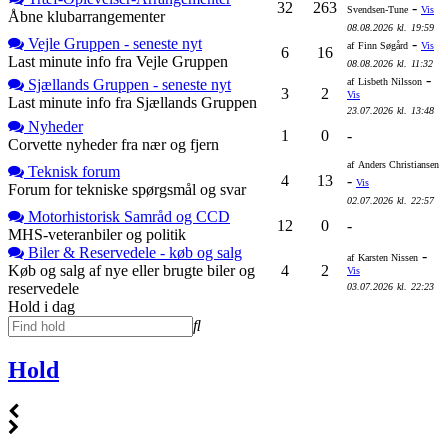
32
263
-
Svendsen-Tune
Vis
Åbne klubarrangementer
08.08.2026
kl.
19:59
Vejle Gruppen - seneste nyt
-
af
Finn Søgård
Vis
6
16
Last minute info fra Vejle Gruppen
08.08.2026
kl.
11:32
-
Sjællands Gruppen - seneste nyt
af
Lisbeth Nilsson
3
2
Vis
Last minute info fra Sjællands Gruppen
23.07.2026
kl.
13:48
Nyheder
1
0
-
Corvette nyheder fra nær og fjern
af
Anders Christiansen
Teknisk forum
4
13
-
Vis
Forum for tekniske spørgsmål og svar
02.07.2026
kl.
22:57
Motorhistorisk Samråd og CCD
12
0
-
MHS-veteranbiler og politik
Biler & Reservedele - køb og salg
-
af
Karsten Nissen
Køb og salg af nye eller brugte biler og
4
2
Vis
reservedele
03.07.2026
kl.
22:23
Hold i dag
Hold