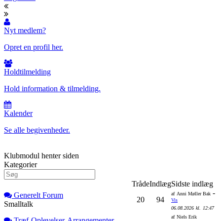
Nyt medlem?
Opret en profil her.
Holdtilmelding
Hold information & tilmelding.
Kalender
Se alle begivenheder.
Klubmodul henter siden
Kategorier
Tråde
Indlæg
Sidste indlæg
-
Generelt Forum
af
Anni Møller Bak
20
94
Vis
Smalltalk
06.08.2026
kl.
12:47
af
Niels Erik
Træf-Oplevelser-Arrangementer