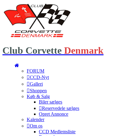
Club
Corvette
Denmark
FORUM
CCD-Nyt
Galleri
Shoppen
Køb & Salg
Biler sælges
Reservedele sælges
Opret Annonce
Kalender
Om os
CCD Medlemsliste