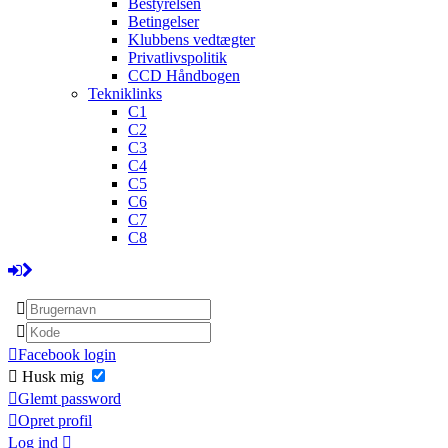
Bestyrelsen
Betingelser
Klubbens vedtægter
Privatlivspolitik
CCD Håndbogen
Tekniklinks
C1
C2
C3
C4
C5
C6
C7
C8
Facebook login
Husk mig
Glemt password
Opret profil
Log ind