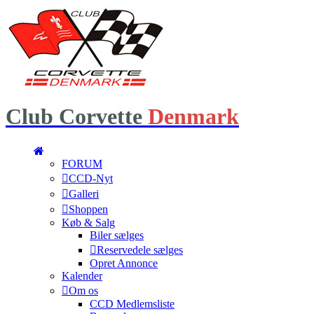
Club
Corvette
Denmark
FORUM
CCD-Nyt
Galleri
Shoppen
Køb & Salg
Biler sælges
Reservedele sælges
Opret Annonce
Kalender
Om os
CCD Medlemsliste