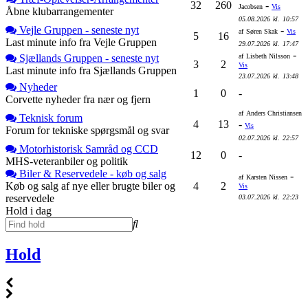
32
260
-
Jacobsen
Vis
Åbne klubarrangementer
05.08.2026
kl.
10:57
Vejle Gruppen - seneste nyt
-
af
Søren Skak
Vis
5
16
Last minute info fra Vejle Gruppen
29.07.2026
kl.
17:47
-
Sjællands Gruppen - seneste nyt
af
Lisbeth Nilsson
3
2
Vis
Last minute info fra Sjællands Gruppen
23.07.2026
kl.
13:48
Nyheder
1
0
-
Corvette nyheder fra nær og fjern
af
Anders Christiansen
Teknisk forum
4
13
-
Vis
Forum for tekniske spørgsmål og svar
02.07.2026
kl.
22:57
Motorhistorisk Samråd og CCD
12
0
-
MHS-veteranbiler og politik
Biler & Reservedele - køb og salg
-
af
Karsten Nissen
Køb og salg af nye eller brugte biler og
4
2
Vis
reservedele
03.07.2026
kl.
22:23
Hold i dag
Hold