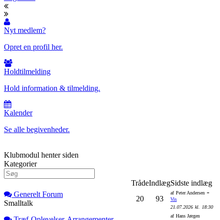
Nyt medlem?
Opret en profil her.
Holdtilmelding
Hold information & tilmelding.
Kalender
Se alle begivenheder.
Klubmodul henter siden
Kategorier
Tråde
Indlæg
Sidste indlæg
-
Generelt Forum
af
Peter Andersen
20
93
Vis
Smalltalk
21.07.2026
kl.
18:30
af
Hans Jørgen
Træf-Oplevelser-Arrangementer