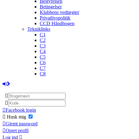
Bestyrelsen
Betingelser
Klubbens vedtægter
Privatlivspolitik
CCD Håndbogen
Tekniklinks
C1
C2
C3
C4
C5
C6
C7
C8
Facebook login
Husk mig
Glemt password
Opret profil
Log ind