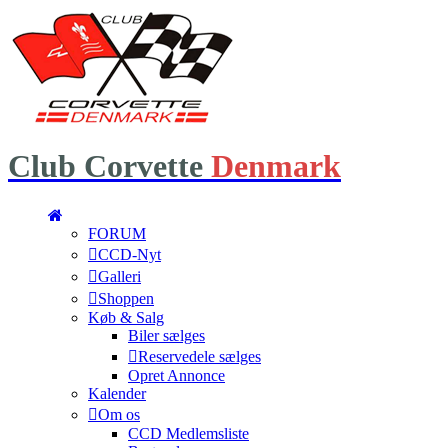
Club
Corvette
Denmark
FORUM
CCD-Nyt
Galleri
Shoppen
Køb & Salg
Biler sælges
Reservedele sælges
Opret Annonce
Kalender
Om os
CCD Medlemsliste