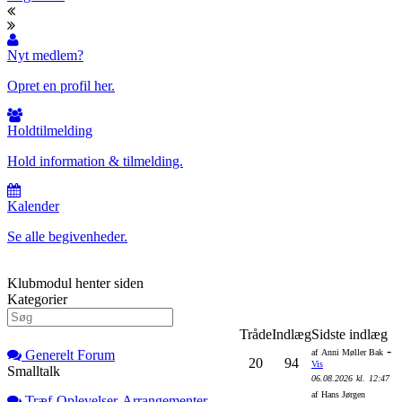
Nyt medlem?
Opret en profil her.
Holdtilmelding
Hold information & tilmelding.
Kalender
Se alle begivenheder.
Klubmodul henter siden
Kategorier
Tråde
Indlæg
Sidste indlæg
-
Generelt Forum
af
Anni Møller Bak
20
94
Vis
Smalltalk
06.08.2026
kl.
12:47
af
Hans Jørgen
Træf-Oplevelser-Arrangementer