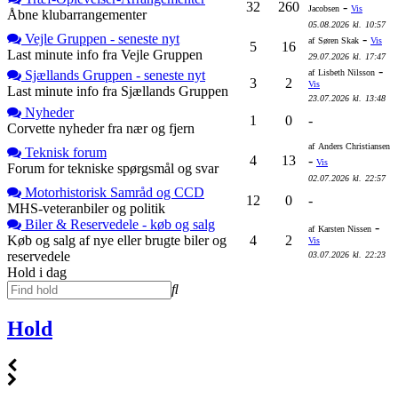
32
260
-
Jacobsen
Vis
Åbne klubarrangementer
05.08.2026
kl.
10:57
Vejle Gruppen - seneste nyt
-
af
Søren Skak
Vis
5
16
Last minute info fra Vejle Gruppen
29.07.2026
kl.
17:47
-
Sjællands Gruppen - seneste nyt
af
Lisbeth Nilsson
3
2
Vis
Last minute info fra Sjællands Gruppen
23.07.2026
kl.
13:48
Nyheder
1
0
-
Corvette nyheder fra nær og fjern
af
Anders Christiansen
Teknisk forum
4
13
-
Vis
Forum for tekniske spørgsmål og svar
02.07.2026
kl.
22:57
Motorhistorisk Samråd og CCD
12
0
-
MHS-veteranbiler og politik
Biler & Reservedele - køb og salg
-
af
Karsten Nissen
Køb og salg af nye eller brugte biler og
4
2
Vis
reservedele
03.07.2026
kl.
22:23
Hold i dag
Hold