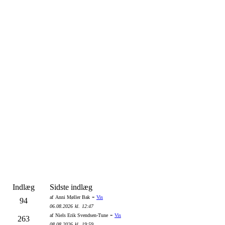
Indlæg
Sidste indlæg
-
af
Anni Møller Bak
Vis
94
06.08.2026
kl.
12:47
-
af
Niels Erik Svendsen-Tune
Vis
263
08.08.2026
kl.
19:59