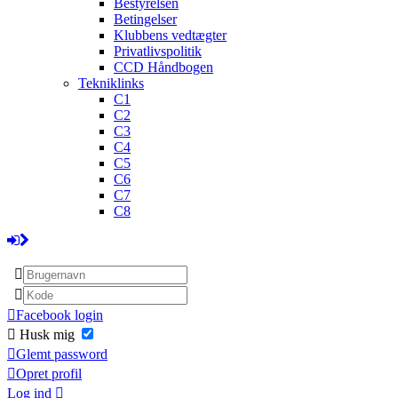
Bestyrelsen
Betingelser
Klubbens vedtægter
Privatlivspolitik
CCD Håndbogen
Tekniklinks
C1
C2
C3
C4
C5
C6
C7
C8
Facebook login
Husk mig
Glemt password
Opret profil
Log ind