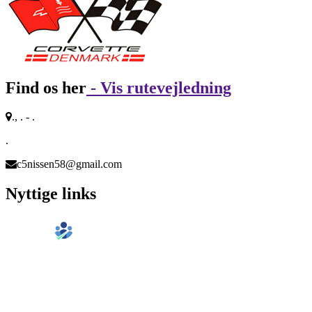
Find os her
- Vis rutevejledning
., . - .
.
c5nissen58@gmail.com
Nyttige links