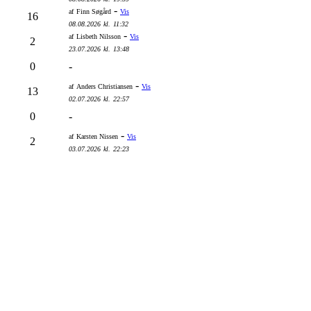
-
af
Finn Søgård
Vis
16
08.08.2026
kl.
11:32
-
af
Lisbeth Nilsson
Vis
2
23.07.2026
kl.
13:48
0
-
-
af
Anders Christiansen
Vis
13
02.07.2026
kl.
22:57
0
-
-
af
Karsten Nissen
Vis
2
03.07.2026
kl.
22:23