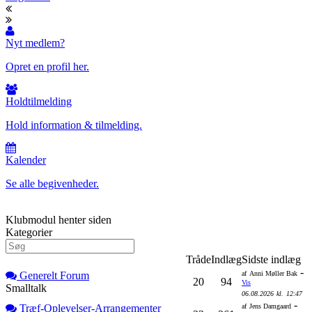
Nyt medlem?
Opret en profil her.
Holdtilmelding
Hold information & tilmelding.
Kalender
Se alle begivenheder.
Klubmodul henter siden
Kategorier
Tråde
Indlæg
Sidste indlæg
-
Generelt Forum
af
Anni Møller Bak
20
94
Vis
Smalltalk
06.08.2026
kl.
12:47
-
Træf-Oplevelser-Arrangementer
af
Jens Damgaard