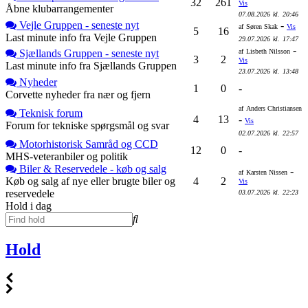
32
261
Vis
Åbne klubarrangementer
07.08.2026
kl.
20:46
Vejle Gruppen - seneste nyt
-
af
Søren Skak
Vis
5
16
Last minute info fra Vejle Gruppen
29.07.2026
kl.
17:47
-
Sjællands Gruppen - seneste nyt
af
Lisbeth Nilsson
3
2
Vis
Last minute info fra Sjællands Gruppen
23.07.2026
kl.
13:48
Nyheder
1
0
-
Corvette nyheder fra nær og fjern
af
Anders Christiansen
Teknisk forum
4
13
-
Vis
Forum for tekniske spørgsmål og svar
02.07.2026
kl.
22:57
Motorhistorisk Samråd og CCD
12
0
-
MHS-veteranbiler og politik
Biler & Reservedele - køb og salg
-
af
Karsten Nissen
Køb og salg af nye eller brugte biler og
4
2
Vis
reservedele
03.07.2026
kl.
22:23
Hold i dag
Hold