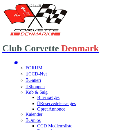
Club
Corvette
Denmark
FORUM
CCD-Nyt
Galleri
Shoppen
Køb & Salg
Biler sælges
Reservedele sælges
Opret Annonce
Kalender
Om os
CCD Medlemsliste