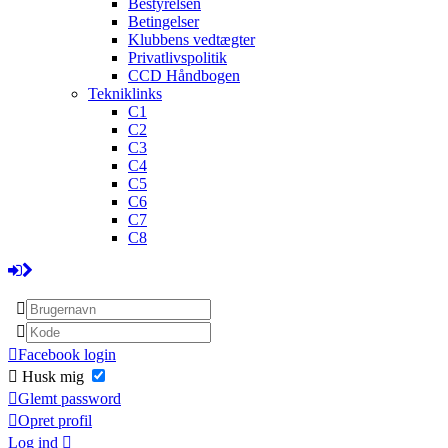
Bestyrelsen
Betingelser
Klubbens vedtægter
Privatlivspolitik
CCD Håndbogen
Tekniklinks
C1
C2
C3
C4
C5
C6
C7
C8
Facebook login
Husk mig
Glemt password
Opret profil
Log ind