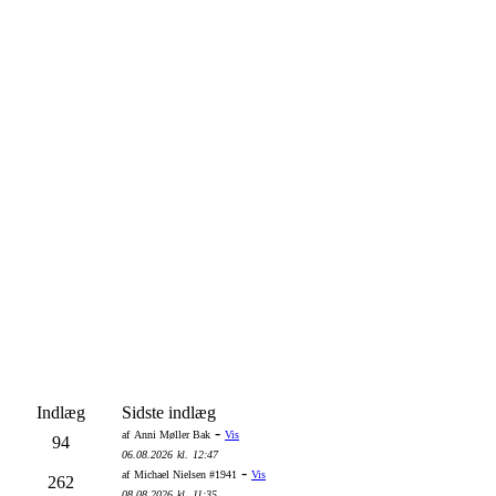
Indlæg
Sidste indlæg
-
af
Anni Møller Bak
Vis
94
06.08.2026
kl.
12:47
-
af
Michael Nielsen #1941
Vis
262
08.08.2026
kl.
11:35