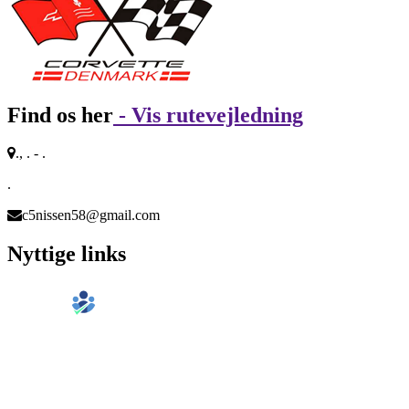
Find os her
- Vis rutevejledning
., . - .
.
c5nissen58@gmail.com
Nyttige links