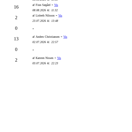
-
af
Finn Søgård
Vis
16
08.08.2026
kl.
11:32
-
af
Lisbeth Nilsson
Vis
2
23.07.2026
kl.
13:48
0
-
-
af
Anders Christiansen
Vis
13
02.07.2026
kl.
22:57
0
-
-
af
Karsten Nissen
Vis
2
03.07.2026
kl.
22:23