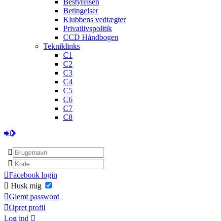
Bestyrelsen
Betingelser
Klubbens vedtægter
Privatlivspolitik
CCD Håndbogen
Tekniklinks
C1
C2
C3
C4
C5
C6
C7
C8
Facebook login
Husk mig
Glemt password
Opret profil
Log ind